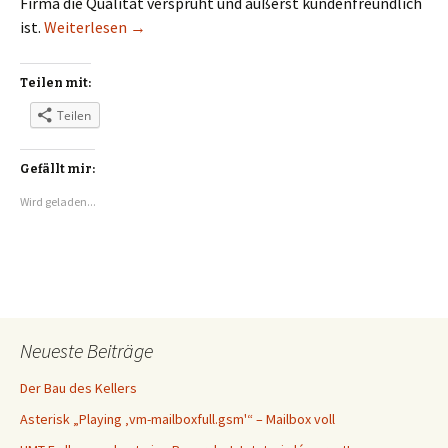
Firma die Qualität versprüht und äußerst kundenfreundlich
STROBEL Fenster in Bad Wörishofen: Ganz gro
ist.
Weiterlesen
→
Teilen mit:
Teilen
Gefällt mir:
Wird geladen...
Neueste Beiträge
Der Bau des Kellers
Asterisk „Playing ‚vm-mailboxfull.gsm'“ – Mailbox voll