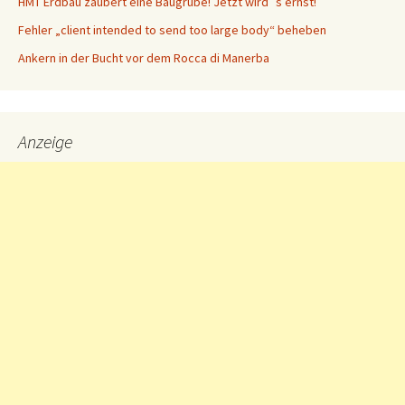
HMT Erdbau zaubert eine Baugrube! Jetzt wird´s ernst!
Fehler „client intended to send too large body“ beheben
Ankern in der Bucht vor dem Rocca di Manerba
Anzeige