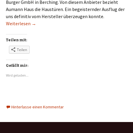
Burger GmbH in Berching. Von diesem Anbieter bezieht
Aumann Haus die Haustüren. Ein begeisternder Ausflug der
uns definitiv vom Hersteller überzeugen konnte.
TREND Türen aus Berching: Tolle Produkte, tolle
Weiterlesen
→
Teilen mit:
Teilen
Gefällt mir:
Wird geladen...
Hinterlasse einen Kommentar