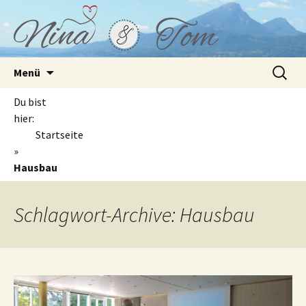
Springe
Suchen
Menü
zum
nach:
Inhalt
Du bist
hier:
Startseite
»
Hausbau
Schlagwort-Archive: Hausbau