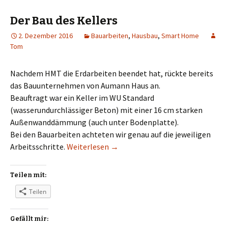
Der Bau des Kellers
2. Dezember 2016
Bauarbeiten
,
Hausbau
,
Smart Home
Tom
Nachdem HMT die Erdarbeiten beendet hat, rückte bereits
das Bauunternehmen von Aumann Haus an.
Beauftragt war ein Keller im WU Standard
(wasserundurchlässiger Beton) mit einer 16 cm starken
Außenwanddämmung (auch unter Bodenplatte).
Bei den Bauarbeiten achteten wir genau auf die jeweiligen
Der Bau des Kellers
Arbeitsschritte.
Weiterlesen
→
Teilen mit:
Teilen
Gefällt mir: