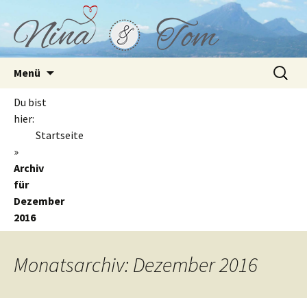
Springe
Suchen
Menü
zum
nach:
Inhalt
Du bist
hier:
Startseite
»
Archiv
für
Dezember
2016
Monatsarchiv:
Dezember 2016