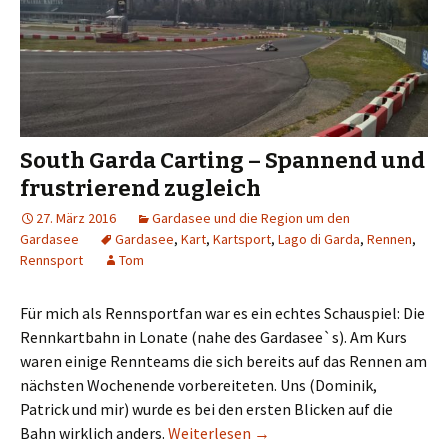
South Garda Carting – Spannend und
frustrierend zugleich
27. März 2016
Gardasee und die Region um den
Gardasee
Gardasee
,
Kart
,
Kartsport
,
Lago di Garda
,
Rennen
,
Rennsport
Tom
Für mich als Rennsportfan war es ein echtes Schauspiel: Die
Rennkartbahn in Lonate (nahe des Gardasee`s). Am Kurs
waren einige Rennteams die sich bereits auf das Rennen am
nächsten Wochenende vorbereiteten. Uns (Dominik,
Patrick und mir) wurde es bei den ersten Blicken auf die
South Garda Carting – Spann
Bahn wirklich anders.
Weiterlesen
→