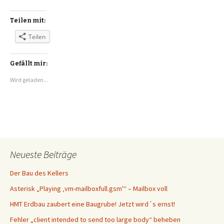
Teilen mit:
Teilen
Gefällt mir:
Wird geladen...
Neueste Beiträge
Der Bau des Kellers
Asterisk „Playing ‚vm-mailboxfull.gsm'“ – Mailbox voll
HMT Erdbau zaubert eine Baugrube! Jetzt wird´s ernst!
Fehler „client intended to send too large body“ beheben