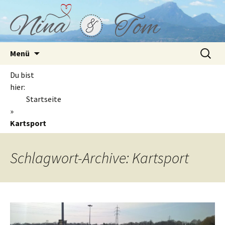
Springe
Suchen
Menü
zum
nach:
Inhalt
Du bist
hier:
Startseite
»
Kartsport
Schlagwort-Archive: Kartsport