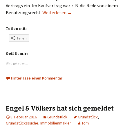
Vertrags ein. Im Kaufvertrag war z. B. die Rede von einem
Der Entwurf des Kaufvertrags is
Benützungsrecht.
Weiterlesen
→
Teilen mit:
Teilen
Gefällt mir:
Wird geladen...
Hinterlasse einen Kommentar
Engel & Völkers hat sich gemeldet
8. Februar 2016
Grundstück
Grundstück
,
Grundstückssuche
,
Immobilienmakler
Tom