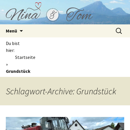
Springe
Suchen
Menü
zum
nach:
Inhalt
Du bist
hier:
Startseite
»
Grundstück
Schlagwort-Archive: Grundstück