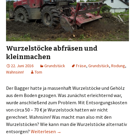
Wurzelstöcke abfräsen und
kleinmachen
22. Juni 2016
Grundstück
Fräse
,
Grundstück
,
Rodung
,
Wahnsinn!
Tom
Der Bagger hatte ja massenhaft Wurzelstöcke und Gehölz
aus dem Boden gezogen. Was zunächst erleichternd war,
wurde anschließend zum Problem. Mit Entsorgungskosten
von circa 50 – 70 € je Wurzelstock hatten wir nicht
gerechnet. Wahnsinn! Was macht man also mit den
Wurzelstöcken? Wie kann man die Wurzelstöcke alternativ
Wurzelstöcke abfräsen und kleinmac
entsorgen?
Weiterlesen
→