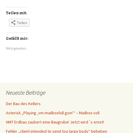
Teilen mit:
Teilen
Gefällt mir:
Wird geladen...
Neueste Beiträge
Der Bau des Kellers
Asterisk „Playing ‚vm-mailboxfull.gsm'“ – Mailbox voll
HMT Erdbau zaubert eine Baugrube! Jetzt wird´s ernst!
Fehler „client intended to send too large body“ beheben