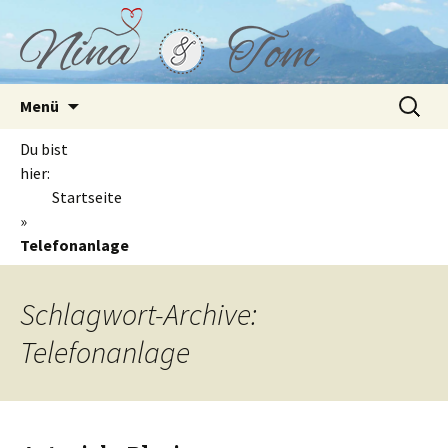
Springe
Suchen
Menü
zum
nach:
Inhalt
Du bist
hier:
Startseite
»
Telefonanlage
Schlagwort-Archive:
Telefonanlage