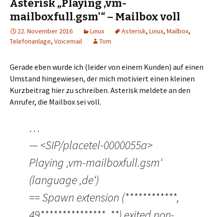
Asterisk „Playing ‚vm-
mailboxfull.gsm'“ – Mailbox voll
22. November 2016
Linux
Asterisk
,
Linux
,
Mailbox
,
Telefonanlage
,
Voicemail
Tom
Gerade eben wurde ich (leider von einem Kunden) auf einen
Umstand hingewiesen, der mich motiviert einen kleinen
Kurzbeitrag hier zu schreiben. Asterisk meldete an den
Anrufer, die Mailbox sei voll.
…
— <SIP/placetel-0000055a>
Playing ‚vm-mailboxfull.gsm‘
(language ‚de‘)
== Spawn extension (************,
49***************, **) exited non-