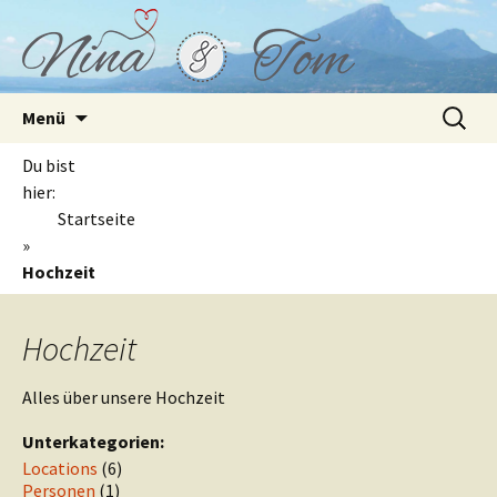
Springe
Suchen
Menü
zum
nach:
Inhalt
Du bist
hier:
Startseite
»
Hochzeit
Hochzeit
Alles über unsere Hochzeit
Unterkategorien:
Locations
(6)
Personen
(1)