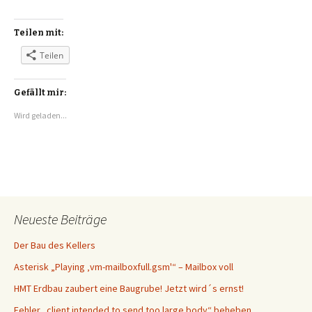
Teilen mit:
Teilen
Gefällt mir:
Wird geladen...
Neueste Beiträge
Der Bau des Kellers
Asterisk „Playing ‚vm-mailboxfull.gsm'“ – Mailbox voll
HMT Erdbau zaubert eine Baugrube! Jetzt wird´s ernst!
Fehler „client intended to send too large body“ beheben