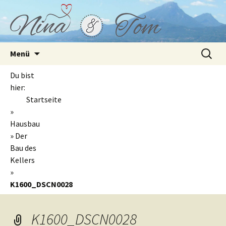
Springe
Suchen
Menü
zum
nach:
Inhalt
Du bist
hier:
Startseite
»
Hausbau
»
Der
Bau des
Kellers
»
K1600_DSCN0028
K1600_DSCN0028