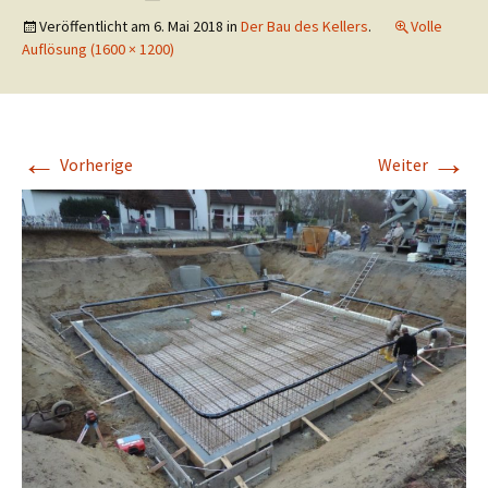
Veröffentlicht am
6. Mai 2018
in
Der Bau des Kellers
.
Volle
Auflösung (1600 × 1200)
←
→
Vorherige
Weiter